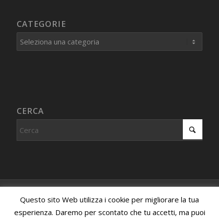
CATEGORIE
Categorie
CERCA
© Copyright - Centro Studi Internazionale PROCEDURA IMMAGINATIVA
Questo sito Web utilizza i cookie per migliorare la tua
- Associazione riconosciuta, iscritta al registro dell'associazionismo
esperienza. Daremo per scontato che tu accetti, ma puoi
della Provincia di Milano sezione di Promozione Sociale con Decreto