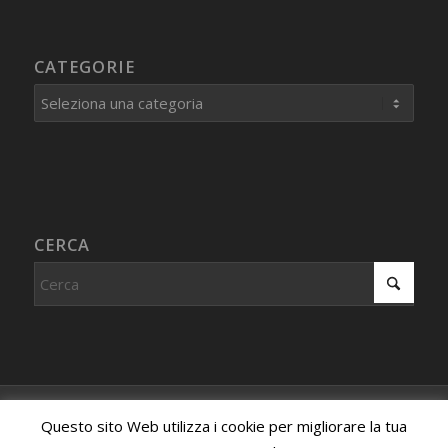
CATEGORIE
Categorie
CERCA
© Copyright - Centro Studi Internazionale PROCEDURA IMMAGINATIVA
Questo sito Web utilizza i cookie per migliorare la tua
- Associazione riconosciuta, iscritta al registro dell'associazionismo