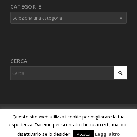
CATEGORIE
Categorie
CERCA
© Copyright - Centro Studi Internazionale PROCEDURA IMMAGINATIVA
Questo sito Web utilizza i cookie per migliorare la tua
- Associazione riconosciuta, iscritta al registro dell'associazionismo
esperienza. Daremo per scontato che tu accetti, ma puoi
della Provincia di Milano sezione di Promozione Sociale con Decreto
disattivarlo se lo desideri.
Leggi altro
Accetta
n. 458 del 2013.