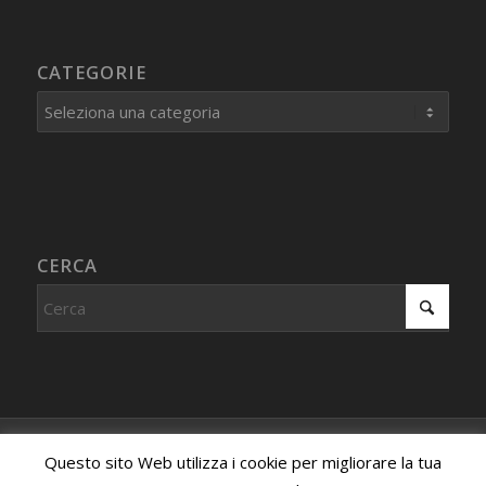
CATEGORIE
Categorie
CERCA
© Copyright - Centro Studi Internazionale PROCEDURA IMMAGINATIVA
Questo sito Web utilizza i cookie per migliorare la tua
- Associazione riconosciuta, iscritta al registro dell'associazionismo