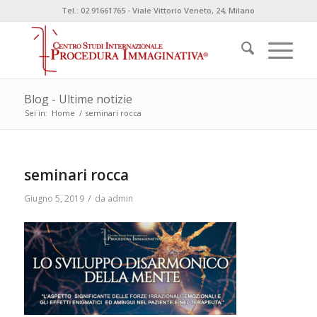
Tel.: 02.91661765 - Viale Vittorio Veneto, 24, Milano
Blog - Ultime notizie
Sei in:
Home
/
seminari rocca
seminari rocca
/
Giugno 5, 2019
da
admin