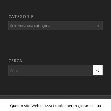
CATEGORIE
Categorie
CERCA
© Copyright - Centro Studi Internazionale PROCEDURA IMMAGINATIVA
Questo sito Web utilizza i cookie per migliorare la tua
- Associazione riconosciuta, iscritta al registro dell'associazionismo