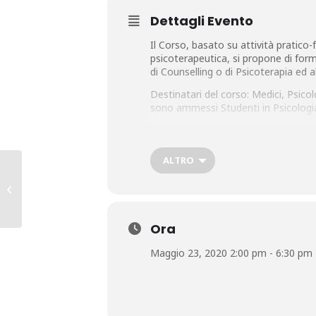
Dettagli Evento
Il Corso, basato su attività pratico-f
psicoterapeutica, si propone di for
di Counselling o di Psicoterapia ed 
Destinatari del corso: Medici, Psicolo
sono ammessi Studenti in Psicologia 
ALTRO
CORSO ECM LA METODOLOGIA
DELL’INCONTRO ROCCA STENDORO
VIA SKYPE
Ora
Maggio 23, 2020 2:00 pm - 6:30 pm