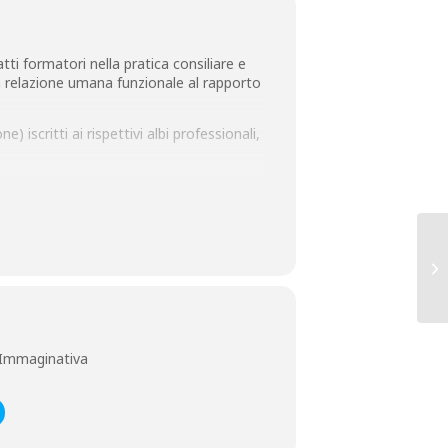
atti formatori nella pratica consiliare e
a relazione umana funzionale al rapporto
 iscritti ai rispettivi albi professionali,
C
DE
 Immaginativa