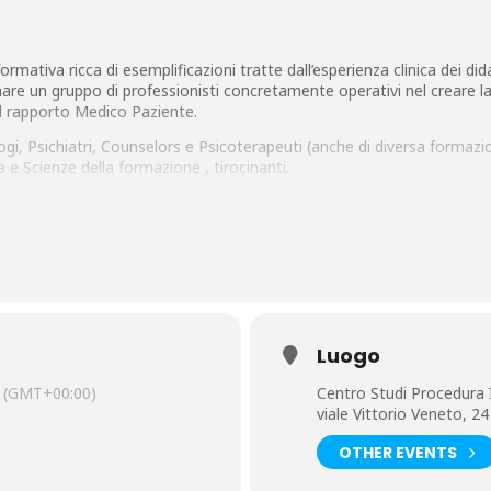
ormativa ricca di esemplificazioni tratte dall’esperienza clinica dei did
mare un gruppo di professionisti concretamente operativi nel creare l
al rapporto Medico Paziente.
gi, Psichiatri, Counselors e Psicoterapeuti (anche di diversa formazione)
e Scienze della formazione , tirocinanti.
Luogo
(GMT+00:00)
Centro Studi Procedura
viale Vittorio Veneto, 24
OTHER EVENTS