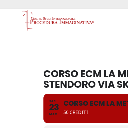
CORSO ECM LA M
STENDORO VIA S
CORSO ECM LA ME
SAB
23
50 CREDITI
MAG