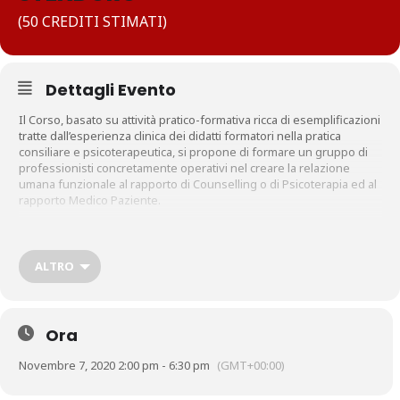
(50 CREDITI STIMATI)
Dettagli Evento
Il Corso, basato su attività pratico-formativa ricca di esemplificazioni
tratte dall’esperienza clinica dei didatti formatori nella pratica
consiliare e psicoterapeutica, si propone di formare un gruppo di
professionisti concretamente operativi nel creare la relazione
umana funzionale al rapporto di Counselling o di Psicoterapia ed al
rapporto Medico Paziente.
Destinatari del corso: Medici, Psicologi, Psichiatri, Counselors e
Psicoterapeuti (anche di diversa formazione) iscritti ai rispettivi albi
professionali, sono ammessi Studenti in Psicologia e Scienze della
ALTRO
formazione , tirocinanti.
Ora
Novembre 7, 2020 2:00 pm - 6:30 pm
(GMT+00:00)