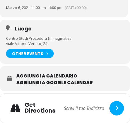
Destinatari del corso: Medici, Psicologi, Psichiatri, Psicoterapeuti
Marzo 6, 2021 11:00 am - 1:00 pm
(GMT+00:00)
(anche di diversa formazione) iscritti ai rispettivi albi professionali,
Dottori in Scienze e tecniche psicologiche, sono ammessi Studenti
in Psicologia e Scienze della formazione , tirocinanti.
Luogo
Centro Studi Procedura Immaginativa
viale Vittorio Veneto, 24
OTHER EVENTS
AGGIUNGI A CALENDARIO
AGGIUNGI A GOOGLE CALENDAR
Get
Directions