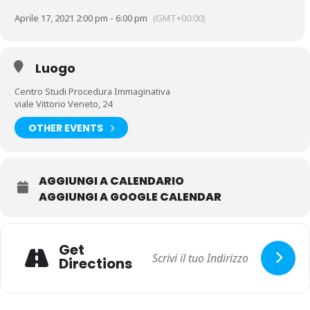
Destinatari del corso: Medici, Psicologi, Psichiatri, Psicoterapeuti
Aprile 17, 2021 2:00 pm - 6:00 pm
(GMT+00:00)
(anche di diversa formazione) iscritti ai rispettivi albi professionali,
Dottori in Scienze e tecniche psicologiche, sono ammessi Studenti
in Psicologia e Scienze della formazione , tirocinanti.
Luogo
Centro Studi Procedura Immaginativa
viale Vittorio Veneto, 24
OTHER EVENTS
AGGIUNGI A CALENDARIO
AGGIUNGI A GOOGLE CALENDAR
Get
Directions