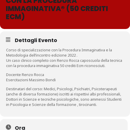
CON LA PROCEDURA
IMMAGINATIVA® (50 CREDITI
ECM)
Dettagli Evento
Corso di specializzazione con la Procedura Immaginativa e la
Metodologia dell’incontro edizione 2022 .
Un caso clinico completo con Renzo Rocca caposcuola della tecnica
con la procedura immaginativa 50 crediti Ecm riconosciuti.
Docente Renzo Rocca
Esercitazioni Massimo Bondi
Destinatari del corso: Medici, Psicologi, Psichiatri, Psicoterapeuti
(anche di diversa formazione) iscritti ai rispettivi albi professionali,
Dottori in Scienze e tecniche psicologiche, sono ammessi Studenti
in Psicologia e Scienze della formazione , tirocinanti.
Ora