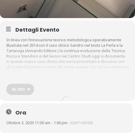
Dettagli Evento
In linea con l’innovazione teorico metodologica operativamente
illustrata nel 2014 con il caso clinico Sandro nel testo La Perla e la
Tartaruga (Armando Editore ) la continua evoluzione della Tecnica
Rocca e Stendoro e del lavoro nel Centro Studi oggi si documenta
in questo nuovo caso clinico che verrà presentato e discusso con
gli iscritti dal primo incontro alle prime sedute che nel loro intessere
la relazione delineano le caratteristiche del setting analitico con
“Gabriele”.
Destinatari del corso: Medici, Psicologi, Psichiatri, Counselors e
ALTRO
Psicoterapeuti (anche di diversa formazione) iscritti ai rispettivi albi
professionali, sono ammessi Studenti in Psicologia e Scienze della
formazione , tirocinanti.
Ora
Ottobre 3, 2020 11:00 am - 1:00 pm
(GMT+00:00)