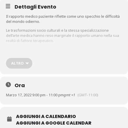
Dettagli Evento
Il rapporto medico paziente riflette come uno specchio le difficoltà
del mondo odierno.
Le trasformazioni socio culturali e la stessa specializzazione
dell’arte medica hanno reso marginale il rapporto umano nella sua
realtà di fattore terapeutico.
Spesso noi medici ci troviamo ad affrontare, a comunicare e
soprattutto a vivere personalmente delicate realtà a cui non siamo
né emotivamente né professionalmente preparati.
ALTRO
Un confronto di esperienze tra colleghi, una Metodologia di
riferimento con un Supervisore Clinico per aderire concretamente
al programma dell’O.M.S. 2013-2020 “Non c’è Salute senza Salute
Mentale”.
Ora
Marzo 17, 2022 9:00 pm - 11:00 pm
gmt +1
(GMT-11:00)
AGGIUNGI A CALENDARIO
AGGIUNGI A GOOGLE CALENDAR