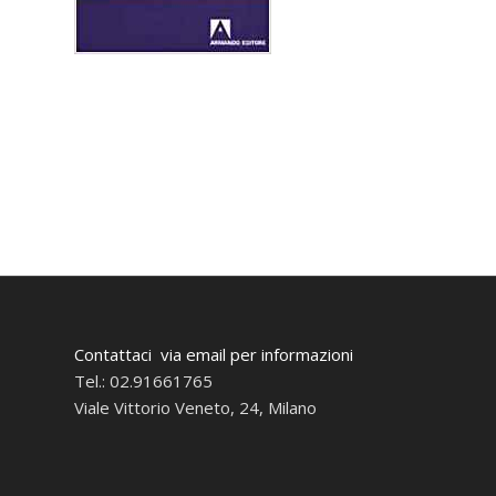
Contattaci via email per informazioni
Tel.: 02.91661765
Viale Vittorio Veneto, 24, Milano