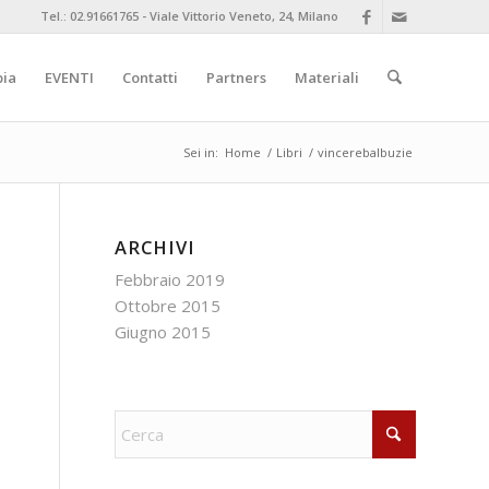
Tel.: 02.91661765 - Viale Vittorio Veneto, 24, Milano
pia
EVENTI
Contatti
Partners
Materiali
Sei in:
Home
/
Libri
/
vincerebalbuzie
ARCHIVI
Febbraio 2019
Ottobre 2015
Giugno 2015