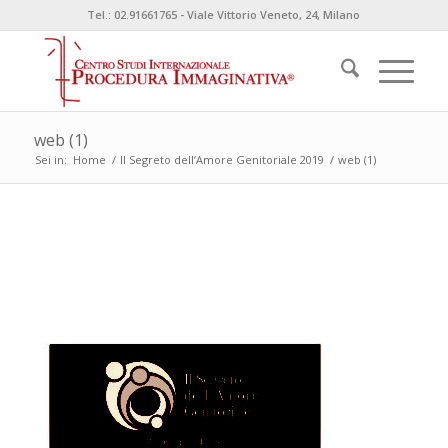
Tel.: 02.91661765 - Viale Vittorio Veneto, 24, Milano
web (1)
Sei in:
Home
/
Il Segreto dell’Amore Genitoriale 2019
/
web (1)