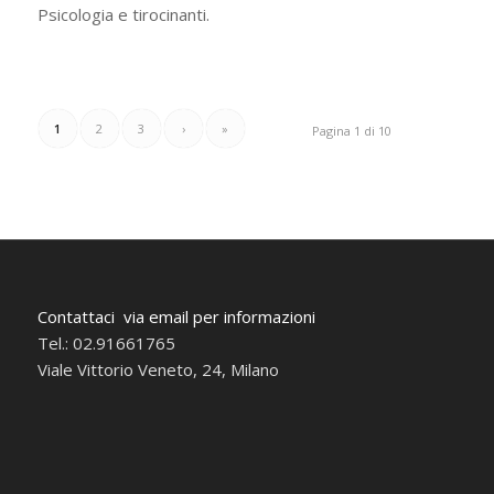
Psicologia e tirocinanti.
1
2
3
›
»
Pagina 1 di 10
Contattaci via email per informazioni
Tel.: 02.91661765
Viale Vittorio Veneto, 24, Milano