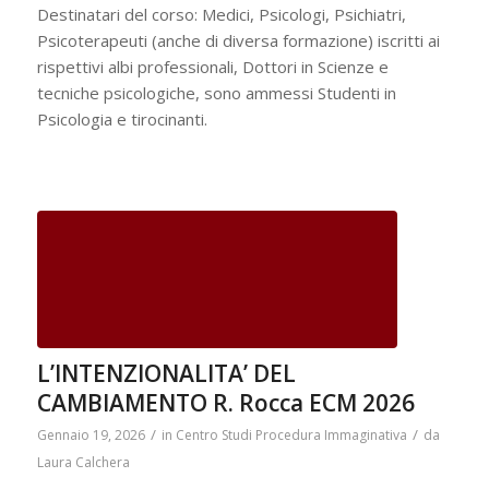
Destinatari del corso: Medici, Psicologi, Psichiatri,
Psicoterapeuti (anche di diversa formazione) iscritti ai
rispettivi albi professionali, Dottori in Scienze e
tecniche psicologiche, sono ammessi Studenti in
Psicologia e tirocinanti.
L’INTENZIONALITA’ DEL
CAMBIAMENTO R. Rocca ECM 2026
/
/
Gennaio 19, 2026
in
Centro Studi Procedura Immaginativa
da
Laura Calchera