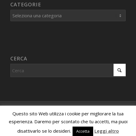
CATEGORIE
Categorie
CERCA
© Copyright - Centro Studi Internazionale PROCEDURA IMMAGINATIVA
Questo sito Web utilizza i cookie per migliorare la tua
- Associazione riconosciuta, iscritta al registro dell'associazionismo
esperienza. Daremo per scontato che tu accetti, ma puoi
della Provincia di Milano sezione di Promozione Sociale con Decreto
disattivarlo se lo desideri.
Leggi altro
Accetta
n. 458 del 2013.