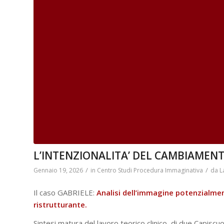
L’INTENZIONALITA’ DEL CAMBIAMENTO
/
/
Gennaio 19, 2026
in
Centro Studi Procedura Immaginativa
da
L
Il caso GABRIELE:
Analisi dell’immagine potenzialme
ristrutturante.
Sintesi matura del lavoro teorico clinico di due Capiscuol