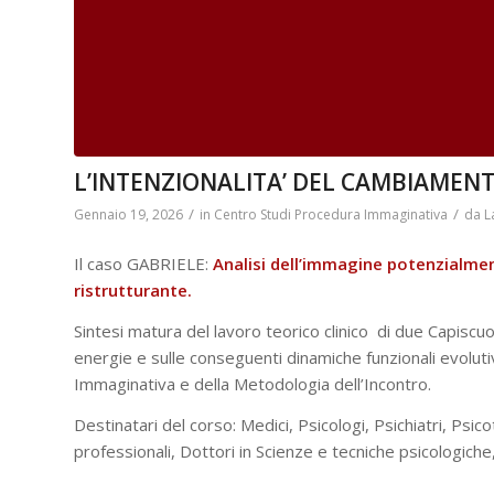
L’INTENZIONALITA’ DEL CAMBIAMENTO
/
/
Gennaio 19, 2026
in
Centro Studi Procedura Immaginativa
da
L
Il caso GABRIELE:
Analisi dell’immagine potenzialme
ristrutturante.
Sintesi matura del lavoro teorico clinico di due Capiscuol
energie e sulle conseguenti dinamiche funzionali evoluti
Immaginativa e della Metodologia dell’Incontro.
Destinatari del corso: Medici, Psicologi, Psichiatri, Psico
professionali, Dottori in Scienze e tecniche psicologiche