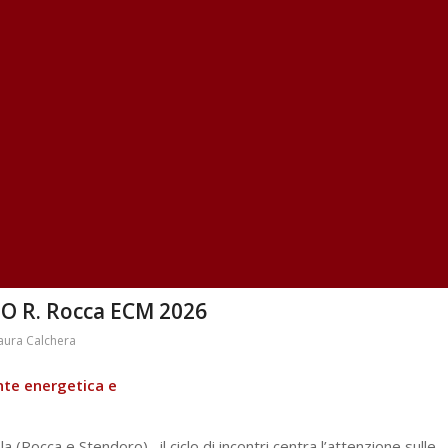
 R. Rocca ECM 2026
aura Calchera
nte energetica e
a (Rocca e Stendoro), il ciclo di incontri centra l’attenzione sulle