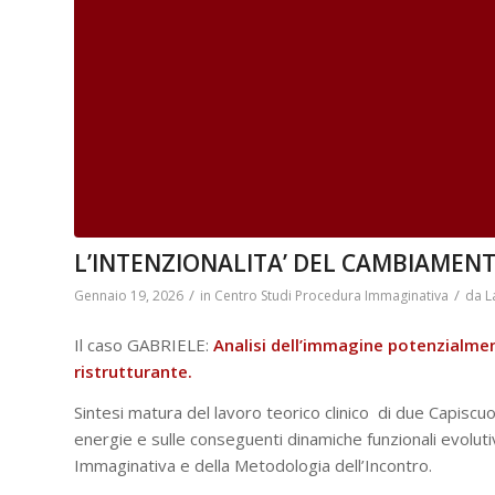
L’INTENZIONALITA’ DEL CAMBIAMENTO
/
/
Gennaio 19, 2026
in
Centro Studi Procedura Immaginativa
da
L
Il caso GABRIELE:
Analisi dell’immagine potenzialme
ristrutturante.
Sintesi matura del lavoro teorico clinico di due Capiscuol
energie e sulle conseguenti dinamiche funzionali evoluti
Immaginativa e della Metodologia dell’Incontro.