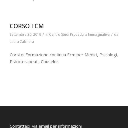
CORSO ECM
/
/
Settembre 30, 2019
in
Centro Studi Procedura Immaginativa
da
Laura Calchera
Corsi di Formazione continua Ecm per Medici, Psicologi,
Psicoterapeuti, Couselor.
Contattaci via email per informazioni