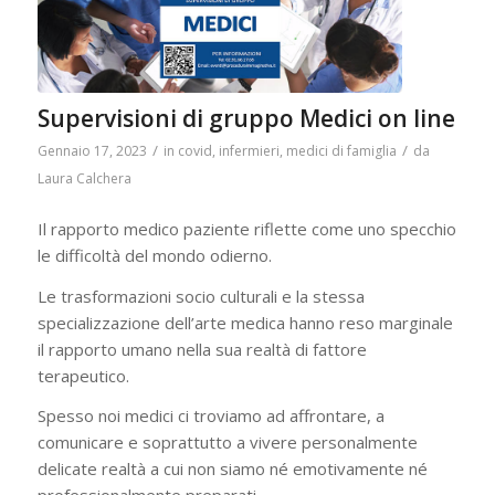
Supervisioni di gruppo Medici on line
/
/
Gennaio 17, 2023
in
covid
,
infermieri
,
medici di famiglia
da
Laura Calchera
Il rapporto medico paziente riflette come uno specchio
le difficoltà del mondo odierno.
Le trasformazioni socio culturali e la stessa
specializzazione dell’arte medica hanno reso marginale
il rapporto umano nella sua realtà di fattore
terapeutico.
Spesso noi medici ci troviamo ad affrontare, a
comunicare e soprattutto a vivere personalmente
delicate realtà a cui non siamo né emotivamente né