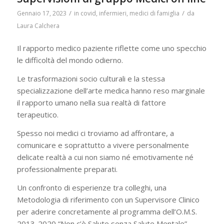
/
/
Gennaio 17, 2023
in
covid
,
infermieri
,
medici di famiglia
da
Laura Calchera
Il rapporto medico paziente riflette come uno specchio
le difficoltà del mondo odierno.
Le trasformazioni socio culturali e la stessa
specializzazione dell’arte medica hanno reso marginale
il rapporto umano nella sua realtà di fattore
terapeutico.
Spesso noi medici ci troviamo ad affrontare, a
comunicare e soprattutto a vivere personalmente
delicate realtà a cui non siamo né emotivamente né
professionalmente preparati.
Un confronto di esperienze tra colleghi, una
Metodologia di riferimento con un Supervisore Clinico
per aderire concretamente al programma dell’O.M.S.
2013-2020 “Non c’è Salute senza Salute Mentale”.